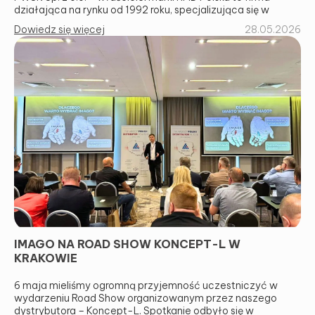
działająca na rynku od 1992 roku, specjalizująca się w
Dowiedz się więcej
28.05.2026
SKONTAKTUJ SIĘ Z NAMI I DOWIEDZ
SIĘ WIĘCEJ!
IMAGO NA ROAD SHOW KONCEPT-L W
KRAKOWIE
Alternative:
6 maja mieliśmy ogromną przyjemność uczestniczyć w
SUMBIT
wydarzeniu Road Show organizowanym przez naszego
dystrybutora – Koncept-L. Spotkanie odbyło się w