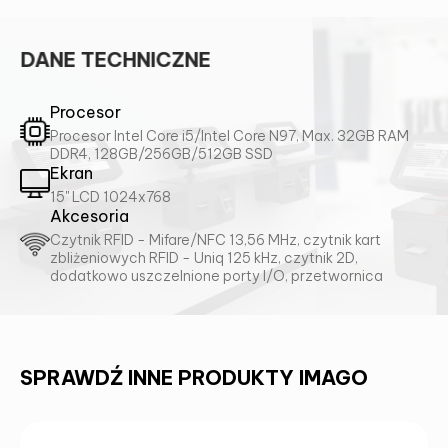
DANE TECHNICZNE
SKONTAKTUJ SIĘ Z NAMI I DOWIEDZ
SIĘ WIĘCEJ!
Procesor
Procesor Intel Core i5/Intel Core N97, Max. 32GB RAM
DDR4, 128GB/256GB/512GB SSD
Ekran
15" LCD 1024x768
Akcesoria
Czytnik RFID - Mifare/NFC 13,56 MHz, czytnik kart
zbliżeniowych RFID - Uniq 125 kHz, czytnik 2D,
dodatkowo uszczelnione porty I/O, przetwornica
SPRAWDŹ INNE PRODUKTY IMAGO
Alternative:
WYBRANA KONFIGURACJA