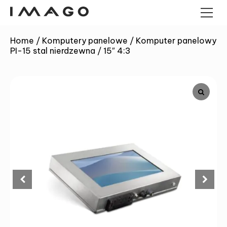
Home
/
Komputery panelowe
/
Komputer panelowy
PI-15 stal nierdzewna / 15″ 4:3
TERMINALE POS
KOMPUTERY PANELOWE
KOMPUTERY PANELOWE
ANDROID
SZUFLADY KASOWE
MINI PC PRZEMYSŁOWE
KIOSKI
CZYTNIKI KODÓW
KRESKOWYCH
IMAGO TREE