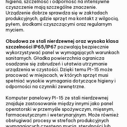
higiena, szczelność i odporność na intensywne
czyszczenie mają szczególne znaczenie.
Urządzenie dobrze sprawdza się w zakładach
produkcyjnych, gdzie sprzęt ma kontakt z wilgocią,
pyłem, środkami czyszczącymi oraz regularnym
myciem.
Obudowa ze stali nierdzewnej oraz wysoka klasa
szczelności IP65/IP67
pozwalają bezpiecznie
wykorzystywać panel w wymagających warunkach
sanitarnych. Gładka powierzchnia ogranicza
osadzanie się zabrudzeń i ułatwia utrzymanie
urządzenia w czystości. Dzięki temu PI-15 może
pracować w miejscach, w których sprzęt musi
spełniać wysokie wymagania dotyczące higieny i
odporności na czynniki zewnętrzne.
Komputer panelowy PI-15 ze stali nierdzewnej
znajduje zastosowanie między innymi jako panel
operatorski w przemyśle spożywczym, mięsnym,
farmaceutycznym i weterynaryjnym. Może również
obsługiwać procesy w strefach produkcyjnych
wymagających częstego mycia, sterylności lub