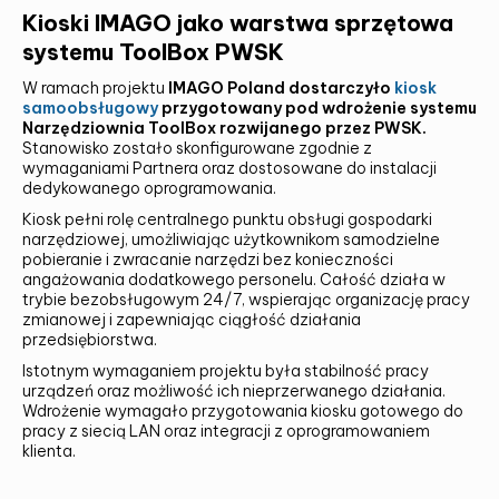
SKONTAKTUJ SIĘ Z NAMI I DOWIEDZ
Kioski IMAGO jako warstwa sprzętowa
SIĘ WIĘCEJ!
systemu ToolBox PWSK
W ramach projektu
IMAGO Poland dostarczyło
kiosk
samoobsługowy
przygotowany pod wdrożenie systemu
Narzędziownia ToolBox rozwijanego przez PWSK.
Stanowisko zostało skonfigurowane zgodnie z
wymaganiami Partnera oraz dostosowane do instalacji
dedykowanego oprogramowania.
Kiosk pełni rolę centralnego punktu obsługi gospodarki
narzędziowej, umożliwiając użytkownikom samodzielne
pobieranie i zwracanie narzędzi bez konieczności
angażowania dodatkowego personelu. Całość działa w
trybie bezobsługowym 24/7, wspierając organizację pracy
zmianowej i zapewniając ciągłość działania
przedsiębiorstwa.
Istotnym wymaganiem projektu była stabilność pracy
Alternative:
urządzeń oraz możliwość ich nieprzerwanego działania.
Wdrożenie wymagało przygotowania kiosku gotowego do
SUMBIT
pracy z siecią LAN oraz integracji z oprogramowaniem
klienta.