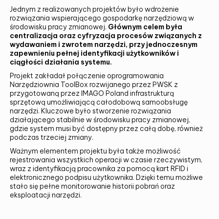
Jednym z realizowanych projektów było wdrożenie
rozwiązania wspierającego gospodarkę narzędziową w
środowisku pracy zmianowej.
Głównym celem była
centralizacja oraz cyfryzacja procesów związanych z
wydawaniem i zwrotem narzędzi, przy jednoczesnym
zapewnieniu pełnej identyfikacji użytkowników i
ciągłości działania systemu.
Projekt zakładał połączenie oprogramowania
Narzędziownia ToolBox rozwijanego przez PWSK z
przygotowaną przez IMAGO Poland infrastrukturą
sprzętową umożliwiającą całodobową samoobsługę
narzędzi. Kluczowe było stworzenie rozwiązania
działającego stabilnie w środowisku pracy zmianowej,
gdzie system musi być dostępny przez całą dobę, również
podczas trzeciej zmiany.
Ważnym elementem projektu była także możliwość
rejestrowania wszystkich operacji w czasie rzeczywistym,
wraz z identyfikacją pracownika za pomocą kart RFID i
elektronicznego podpisu użytkownika. Dzięki temu możliwe
stało się pełne monitorowanie historii pobrań oraz
eksploatacji narzędzi.