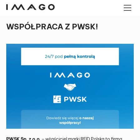
WSPÓŁPRACA Z PWSK!
TERMINALE POS
KOMPUTERY PANELOWE
KOMPUTERY PANELOWE
ANDROID
SZUFLADY KASOWE
MINI PC PRZEMYSŁOWE
KIOSKI
CZYTNIKI KODÓW
KRESKOWYCH
IMAGO TREE
PWSK Sp. z o.o
. – właściciel marki RFID Polska to firma