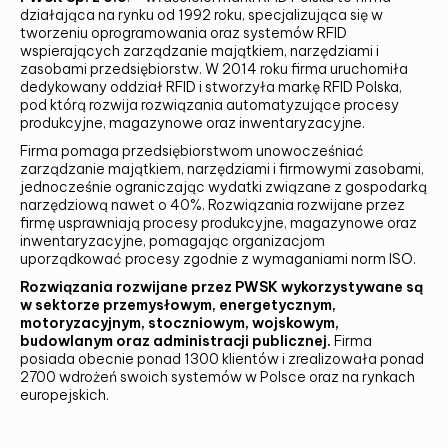
działająca na rynku od 1992 roku, specjalizująca się w
tworzeniu oprogramowania oraz systemów RFID
wspierających zarządzanie majątkiem, narzędziami i
zasobami przedsiębiorstw. W 2014 roku firma uruchomiła
dedykowany oddział RFID i stworzyła markę RFID Polska,
pod którą rozwija rozwiązania automatyzujące procesy
produkcyjne, magazynowe oraz inwentaryzacyjne.
Firma pomaga przedsiębiorstwom unowocześniać
zarządzanie majątkiem, narzędziami i firmowymi zasobami,
jednocześnie ograniczając wydatki związane z gospodarką
narzędziową nawet o 40%. Rozwiązania rozwijane przez
firmę usprawniają procesy produkcyjne, magazynowe oraz
inwentaryzacyjne, pomagając organizacjom
uporządkować procesy zgodnie z wymaganiami norm ISO.
Rozwiązania rozwijane przez PWSK wykorzystywane są
w sektorze przemysłowym, energetycznym,
motoryzacyjnym, stoczniowym, wojskowym,
budowlanym oraz administracji publicznej.
Firma
posiada obecnie ponad 1300 klientów i zrealizowała ponad
2700 wdrożeń swoich systemów w Polsce oraz na rynkach
europejskich.