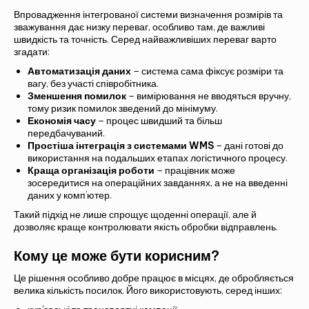
Впровадження інтегрованої системи визначення розмірів та
зважування дає низку переваг, особливо там, де важливі
швидкість та точність. Серед найважливіших переваг варто
Альтернатива:
згадати:
БАЧИТИ
Автоматизація даних
– система сама фіксує розміри та
вагу, без участі співробітника.
Зменшення помилок
– вимірювання не вводяться вручну,
тому ризик помилок зведений до мінімуму.
Економія часу
– процес швидший та більш
передбачуваний.
Простіша інтеграція з системами WMS
– дані готові до
використання на подальших етапах логістичного процесу.
Краща організація роботи
– працівник може
зосередитися на операційних завданнях, а не на введенні
даних у комп’ютер.
Такий підхід не лише спрощує щоденні операції, але й
дозволяє краще контролювати якість обробки відправлень.
Кому це може бути корисним?
Це рішення особливо добре працює в місцях, де обробляється
велика кількість посилок. Його використовують, серед інших: