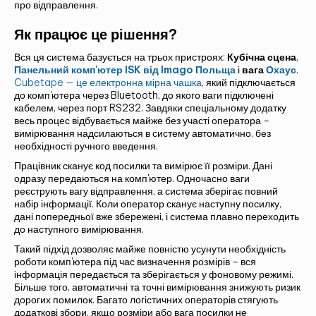
про відправлення.
Як працює це рішення?
Вся ця система базується на трьох пристроях:
Кубічна сцена
,
Панельний комп'ютер ISK від Imago Польща
і
вага
Охаус
.
Cubetape — це електронна мірна чашка
, який підключається
до комп'ютера через Bluetooth, до якого ваги підключені
кабелем, через порт RS232. Завдяки спеціальному додатку
весь процес відбувається майже без участі оператора –
вимірювання надсилаються в систему автоматично, без
необхідності ручного введення.
Працівник сканує код посилки та вимірює її розміри. Дані
одразу передаються на комп'ютер. Одночасно ваги
реєструють вагу відправлення, а система зберігає повний
набір інформації. Коли оператор сканує наступну посилку,
дані попередньої вже збережені, і система плавно переходить
до наступного вимірювання.
Такий підхід дозволяє майже повністю усунути необхідність
роботи комп'ютера під час визначення розмірів – вся
інформація передається та зберігається у фоновому режимі.
Більше того, автоматичні та точні вимірювання знижують ризик
дорогих помилок. Багато логістичних операторів стягують
додаткові збори, якщо розміри або вага посилки не