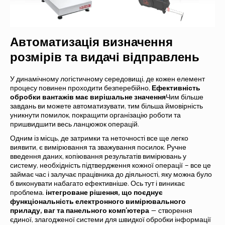
Автоматизація визначення
розмірів та видачі відправлень
У динамічному логістичному середовищі, де кожен елемент
процесу повинен проходити безперебійно,
Ефективність
обробки вантажів має вирішальне значення
Чим більше
завдань ви можете автоматизувати, тим більша ймовірність
уникнути помилок, покращити організацію роботи та
пришвидшити весь ланцюжок операцій.
Одним із місць, де затримки та неточності все ще легко
виявити, є вимірювання та зважування посилок. Ручне
введення даних, копіювання результатів вимірювань у
систему, необхідність підтвердження кожної операції – все це
займає час і залучає працівника до діяльності, яку можна було
б виконувати набагато ефективніше. Ось тут і виникає
проблема.
інтегроване рішення, що поєднує
функціональність електронного вимірювального
приладу, ваг та панельного комп'ютера
— створення
єдиної, злагодженої системи для швидкої обробки інформації