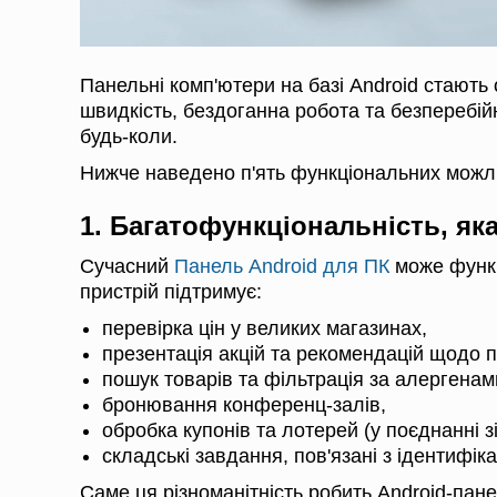
Панельні комп'ютери на базі Android стають 
швидкість, бездоганна робота та безперебій
будь-коли.
Нижче наведено п'ять функціональних можли
1. Багатофункціональність, як
Сучасний
Панель Android для ПК
може функці
пристрій підтримує:
перевірка цін у великих магазинах,
презентація акцій та рекомендацій щодо п
пошук товарів та фільтрація за алергенам
бронювання конференц-залів,
обробка купонів та лотерей (у поєднанні з
складські завдання, пов'язані з ідентифіка
Саме ця різноманітність робить Android-пан