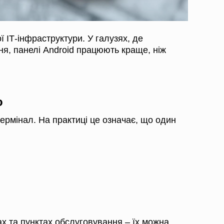
 ІТ-інфраструктури. У галузях, де
ня, панелі Android працюють краще, ніж
о
термінал. На практиці це означає, що один
ах та пунктах обслуговування – їх можна