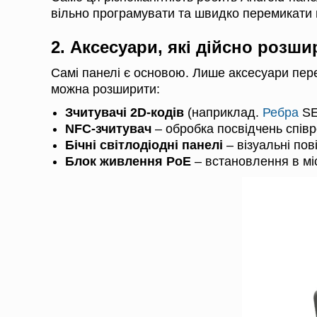
вільно програмувати та швидко перемикати н
2. Аксесуари, які дійсно роз
Самі панелі є основою. Лише аксесуари пере
можна розширити:
Зчитувачі 2D-кодів
(наприклад.
Ребра
SE
NFC-зчитувач
– обробка посвідчень співроб
Бічні світлодіодні панелі
– візуальні по
Блок живлення PoE
– встановлення в мі