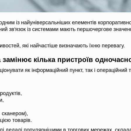
одним із найуніверсальніших елементів корпоративної
ний зв'язок із системами мають першочергове значен
востей, які найчастіше визначають їхню перевагу.
а замінює кілька пристроїв одночасн
онувати як інформаційний пункт, так і операційний 
родуктів,
и,
і сканером),
цією товарів.
елі дедалі популярнішими в торгових мережах, склад