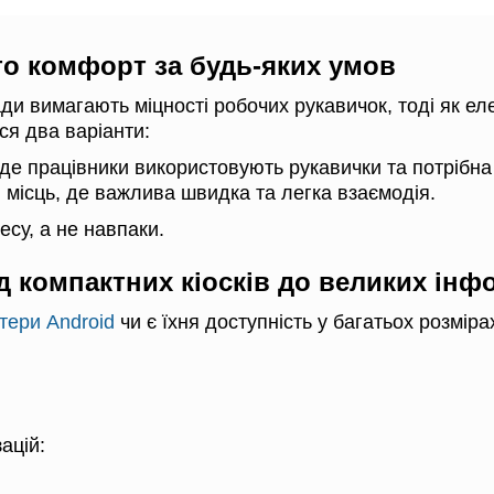
бто комфорт за будь-яких умов
и вимагають міцності робочих рукавичок, тоді як ел
ся два варіанти:
е працівники використовують рукавички та потрібна с
 місць, де важлива швидка та легка взаємодія.
Альтернатива:
су, а не навпаки.
БАЧИТИ
ід компактних кіосків до великих ін
тери Android
чи є їхня доступність у багатьох розміра
ацій: