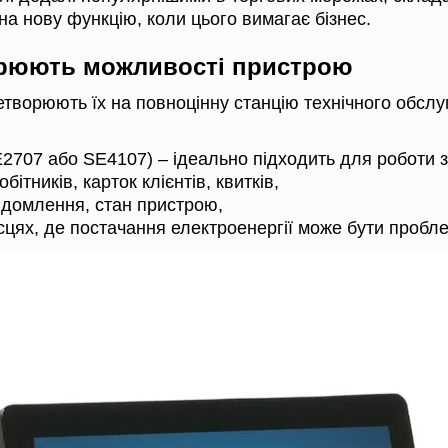
а нову функцію, коли цього вимагає бізнес.
ширюють можливості пристрою
творюють їх на повноцінну станцію технічного обслу
2707 або SE4107) – ідеально підходить для роботи з
ітників, карток клієнтів, квитків,
відомлення, стан пристрою,
сцях, де постачання електроенергії може бути пробл