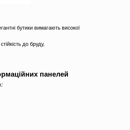
егантні бутики вимагають високої
тійкість до бруду,
формаційних панелей
х: