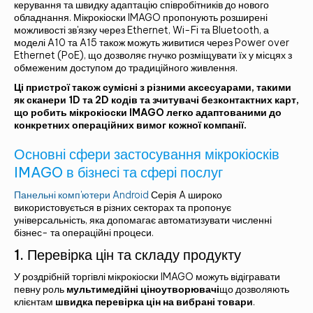
керування та швидку адаптацію співробітників до нового
обладнання. Мікрокіоски IMAGO пропонують розширені
можливості зв'язку через Ethernet, Wi-Fi та Bluetooth, а
моделі A10 та A15 також можуть живитися через Power over
Ethernet (PoE), що дозволяє гнучко розміщувати їх у місцях з
обмеженим доступом до традиційного живлення.
Ці пристрої також сумісні з різними аксесуарами, такими
як сканери 1D та 2D кодів та зчитувачі безконтактних карт,
що робить мікрокіоски IMAGO легко адаптованими до
конкретних операційних вимог кожної компанії.
Основні сфери застосування мікрокіосків
IMAGO в бізнесі та сфері послуг
Панельні комп'ютери Android
Серія A широко
використовується в різних секторах та пропонує
універсальність, яка допомагає автоматизувати численні
бізнес- та операційні процеси.
1. Перевірка цін та складу продукту
У роздрібній торгівлі мікрокіоски IMAGO можуть відігравати
певну роль
мультимедійні ціноутворювачі
що дозволяють
клієнтам
швидка перевірка цін на вибрані товари
.