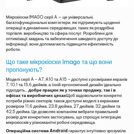
Мікрокіоски IMAGO серії A — це універсальні,
багатофункціональні комп’ютери, які підтримують щоденні
операції в динамічних середовищах, таких як роздрібна
торгівля, виробництво та сфера послуг. Розроблені для
оптимізації завдань та забезпечення швидкого доступу до
інформації, вони допомагають підвищити ефективність
роботи.
Що таке мікрокіоски Imago та що вони
пропонують?
Моделі серії A – A7, A10 та A15 – доступні з розмірами екранів
7, 10,1 та 15,6 дюймів, а їхній ергономічний дизайн ідеально
підходить...
добре працює як у точках продажу, так і в
офісах та виробничих цехах
Щоб задовольнити конкретні
потреби різних секторів, також доступні моделі з екранами
розміром 11,6 дюйма, 23,8 дюйма, 27 дюймів, 32 дюйми та
42,5 дюйма. Це дозволяє компаніям вибрати правильний
розмір для конкретних застосувань, що спрощує інтеграцію
мікрокіосків у різноманітні робочі середовища.
Операційна система Android
гарантує інтуїтивно зрозуміле