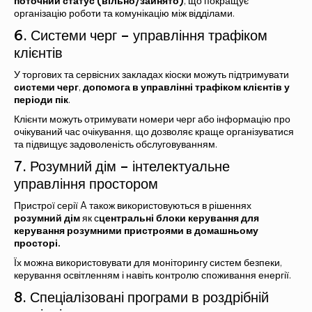
поточний статус (вільно/зайнято)
, що покращує
організацію роботи та комунікацію між відділами.
6. Системи черг – управління трафіком
клієнтів
У торгових та сервісних закладах кіоски можуть підтримувати
системи черг
,
допомога в управлінні трафіком клієнтів у
періоди пік
.
Клієнти можуть отримувати номери черг або інформацію про
очікуваний час очікування, що дозволяє краще організуватися
та підвищує задоволеність обслуговуванням.
7. Розумний дім – інтелектуальне
управління простором
Пристрої серії A також використовуються в рішеннях
розумний дім
як с
центральні блоки керування для
керування розумними пристроями в домашньому
просторі.
Їх можна використовувати для моніторингу систем безпеки,
керування освітленням і навіть контролю споживання енергії.
8. Спеціалізовані програми в роздрібній