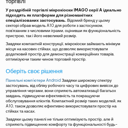
торгівлі
У роздрібній торгівлі мікрокіоски IMAGO серії A ідеально
підходять як платформи для різноманітних
спеціалізованих застосувань.
Відомий бренд у цьому
секторі обрав модель A10 для роботи з застосунком,
пов'язаним з числовими іграми, оцінивши як функціональність
пристрою, так і його невеликий розмір.
Завдяки компактній конструкції, мікрокіоски займають мінімум
місця на касових стійках, що дозволяє використовувати
додатковий простір для демонстрації комерційних товарів,
оптимізуючи таким чином торговий простір.
Оберіть своє рішення
Панельні комп'ютери Android
Завдяки широкому спектру
застосувань, від обліку робочого часу та цифрових вивісок до
управління чергами, вони сприяють автоматизації багатьох
завдань, підвищуючи ефективність та покращуючи
обслуговування клієнтів. Компактний розмір таких моделей, як
A10, також дозволяє ефективно використовувати простір на
стійках та касах.
Завдяки цьому панелі не тільки оптимізують простір, але й
сприяють підвищенню комфорту та функціональності будь-