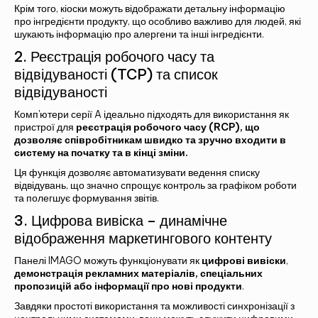
Крім того, кіоски можуть відображати детальну інформацію
про інгредієнти продукту, що особливо важливо для людей, які
шукають інформацію про алергени та інші інгредієнти.
2. Реєстрація робочого часу та
відвідуваності (TCP) та список
відвідуваності
Комп'ютери серії A ідеально підходять для використання як
пристрої для
реєстрація робочого часу
(RCP), що
дозволяє співробітникам швидко та зручно входити в
систему на початку та в кінці зміни.
Ця функція дозволяє автоматизувати ведення списку
відвідувань, що значно спрощує контроль за графіком роботи
та полегшує формування звітів.
ЗВ'ЯЖІТЬСЯ З НАМИ ТА ДІЗНАЙТЕСЯ
3. Цифрова вивіска – динамічне
БІЛЬШЕ!
відображення маркетингового контенту
Панелі IMAGO можуть функціонувати як
цифрові вивіски
,
демонстрація рекламних матеріалів, спеціальних
пропозицій або інформації про нові продукти
.
Завдяки простоті використання та можливості синхронізації з