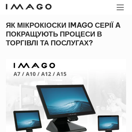
ЯК МІКРОКІОСКИ IMAGO СЕРІЇ A
POS-ТЕРМІНАЛИ
ПОКРАЩУЮТЬ ПРОЦЕСИ В
ПАНЕЛЬНІ КОМП'ЮТЕРИ
ТОРГІВЛІ ТА ПОСЛУГАХ?
ПАНЕЛЬНІ КОМП'ЮТЕРИ
ANDROID
ГРОШОВІ ЯЩИКИ
ПРОМИСЛОВИЙ МІНІ-ПК
КІОСКИ
ЗЧИТУВАЧІ ШТРИХ-КОДІВ
ДЕРЕВО ІМАГО