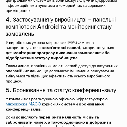
центральними системами, вони можуть служити цифровими
інформаційними пунктами в комерційних та сервісних
приміщеннях.
4. Застосування у виробництві – панельні
комп’ютери Android та моніторинг стану
замовлень
У виробничих умовах мікрокіоски IMAGO можна
використовувати як
комп'ютерні панелі
, використовується
для
моніторинг прогресу виконання замовлення або
Альтернатива:
відображення статусу виробництва
.
БАЧИТИ
Таким чином, працівники мають легкий доступ до актуальних
операційних даних, що допомагає їм швидше реагувати на
зміну умов та підвищує ефективність усього виробничого
процесу.
5. Бронювання та статус конференц-залу
У компаніях з розгалуженою офісною інфраструктурою
Мікрокіоски IMAGO
корисні як
системи бронювання
конференц-залів
.
Вони дозволяють
перевірити наявність місць та
забронювати номер, а також одночасно відобразити