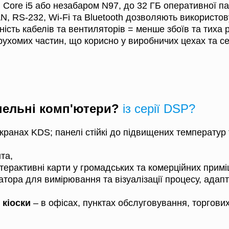
ЗВ'ЯЖІТЬСЯ З НАМИ ТА
l Core i5 або незабаром N97, до 32 ГБ оперативної па
ДІЗНАЙТЕСЯ БІЛЬШЕ!
N, RS-232, Wi-Fi та Bluetooth дозволяють використов
ність кабелів та вентиляторів = менше збоїв та тиха 
 рухомих частин, що корисно у виробничих цехах та 
нельні комп'ютери?
із серії DSP?
ранах KDS; панелі стійкі до підвищених температур 
та,
нтерактивні карти у громадських та комерційних прим
атора для вимірювання та візуалізації процесу, ада
 кіоски
– в офісах, пунктах обслуговування, торгових 
Альтернатива: