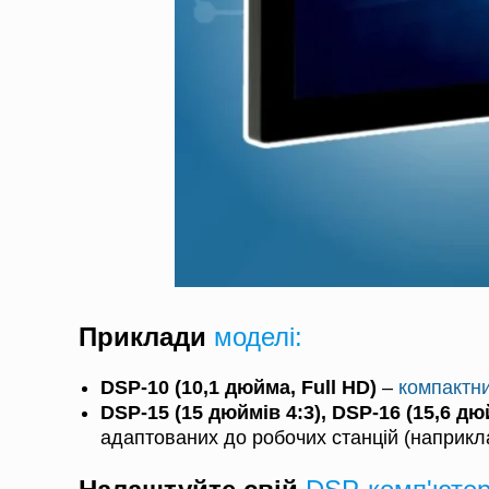
Приклади
моделі:
DSP‑10 (10,1 дюйма, Full HD)
–
компактн
DSP‑15 (15 дюймів 4:3), DSP‑16 (15,6 д
адаптованих до робочих станцій (наприкл