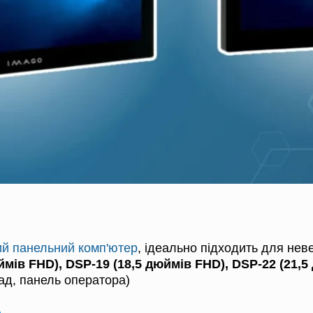
ий панельний комп'ютер
, ідеально підходить для нев
юймів FHD), DSP‑19 (18,5 дюймів FHD), DSP‑22 (21,
ад, панель оператора)