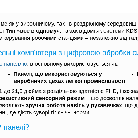
е як у виробничому, так і в роздрібному середовищ
ої
Тип «все в одному»
, також відомі як системи KD
е керування робочими станціями – незалежно від галу
льні комп'ютери з цифровою обробки с
ою панеллю
, в основному використовується як:
Панелі, що використовуються у
виробничих цехах легкої промисловості
,1 до 21,5 дюйма з роздільною здатністю FHD, і кожн
 резистивний сенсорний режим
– що дозволяє нала
озволяють
зручна робота навіть у рукавичках
, що д
і, де діють суворі гігієнічні норми.
-панелі?