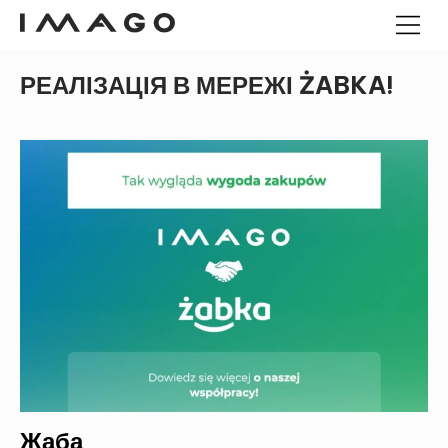
РЕАЛІЗАЦІЯ В МЕРЕЖІ ŻABKA!
POS-ТЕРМІНАЛИ
ПАНЕЛЬНІ КОМП'ЮТЕРИ
ПАНЕЛЬНІ КОМП'ЮТЕРИ
ANDROID
ГРОШОВІ ЯЩИКИ
ПРОМИСЛОВИЙ МІНІ-ПК
КІОСКИ
ЗЧИТУВАЧІ ШТРИХ-КОДІВ
ДЕРЕВО ІМАГО
Жаба