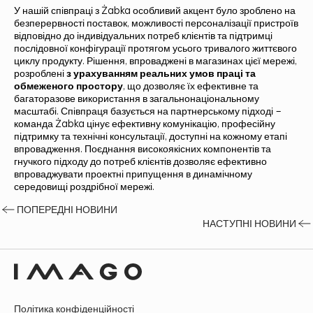
У нашій співпраці з Żabka особливий акцент було зроблено на
безперервності поставок, можливості персоналізації пристроїв
відповідно до індивідуальних потреб клієнтів та підтримці
послідовної конфігурації протягом усього тривалого життєвого
циклу продукту. Рішення, впроваджені в магазинах цієї мережі,
розроблені
з урахуванням реальних умов праці та
обмеженого простору
, що дозволяє їх ефективне та
багаторазове використання в загальнонаціональному
масштабі. Співпраця базується на партнерському підході –
команда Żabka цінує ефективну комунікацію, професійну
підтримку та технічні консультації, доступні на кожному етапі
впровадження. Поєднання високоякісних компонентів та
гнучкого підходу до потреб клієнтів дозволяє ефективно
впроваджувати проектні припущення в динамічному
середовищі роздрібної мережі.
ПОПЕРЕДНІ НОВИНИ
НАСТУПНІ НОВИНИ
Політика конфіденційності