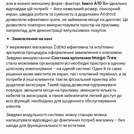
але в значно меншому форм-факторі.
Імаго А10
Він ідеально
відповідав цій потребі — його невеликий розмір, сенсорний
екран, швидка робота та сумісність із додатками Android
дозволяли ефективно грати, не займаючи місця на дисплеї. Це
дозволяло повторно використовувати простір на прилавку,
Альтернатива:
наприклад, для демонстрації імпульсивних покупок.
БАЧИТИ
Замовлення на касі
У мережевих магазинах Żabka ефективна та інтуїтивно
зрозуміла процедура оформлення замовлення є ключовою.
Завдяки використанню
Система кріплення Imago Tree
,
стало можливим організувати всі необхідні пристрої в одному
цілісному компонуванні – на єдиній системі. Одне й те саме
рішення може вмістити як екран, так і платіжний термінал, а за
потреби й інші елементи, такі як фіскальний принтер або
додаткові аксесуари. Такий підхід дозволив підтримувати
порядок, звільнити місце на прилавку, зменшити кількість
кабелів та аксесуарів, а також забезпечити легкий доступ до
всіх функцій, необхідних для щоденного обслуговування
клієнтів.
Завдяки модульності системи, кожну станцію можна
налаштувати відповідно до фактичних потреб магазину – без
шкоди для функціональності чи естетики.