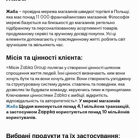
Жаба
– провідна мережа магазинів швидкої торгівлі в Польщі,
яка має понад 11 000 франчайзингових магазинів. Філософія
мережі базується на близькості до магазинів, ретельно
підібраному та персоналізованому асортименті товарів,
продуманому сервісі та зручному досвіді покупок. Усі ці
елементи допомагають у повсякденному житті, роблять світ
зручнішим та звільняють час.
Місія та цінності клієнта:
«Місія Żabka Group полягає у створенні цінності шляхом
спрощення життя людей. Їхні цінності визначають, ким вони
хочуть бути та як вони хочуть діяти. Вони створюють узгоджену
та структуровану систему думок, ставлень та поведінки, яка
дозволяє їм будувати команду, керуючись тими ж принципами.
Ключовими цінностями Żabka є амбіції, відкритість,
відповідальність та авторитетність».
У мережі магазинів
Жаба
Щодня виконується понад 4,1 мільйона транзакцій,
а застосунком Żappka користуються понад 10 мільйонів
користувачів.
Вибрані продукти та їх застосування: