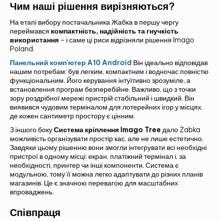
Чим наші рішення вирізняються?
На етапі вибору постачальника Жабка в першу чергу
переймався
компактність, надійність та гнучкість
використання
– і саме ці риси відрізняли рішення Imago
Poland.
Панельний комп'ютер A10 Android
Він ідеально відповідав
нашим потребам: був легким, компактним і водночас повністю
функціональним. Його керування інтуїтивно зрозуміле, а
встановлення програм безперебійне. Важливо, що з точки
зору роздрібної мережі пристрій стабільний і швидкий. Він
виявився чудовим терміналом для лотерейних ігор у місцях,
де кожен сантиметр простору є цінним.
З іншого боку
Система кріплення Imago Tree
дало Żabka
можливість організувати простір кас, але не лише естетично.
Завдяки цьому рішенню вони змогли інтегрувати всі необхідні
пристрої в одному місці: екран, платіжний термінал і, за
необхідності, принтер чи інші компоненти. Система є
модульною, тому її можна легко адаптувати до різних планів
магазинів. Це є значною перевагою для масштабних
впроваджень.
Співпраця