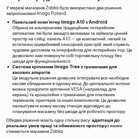
У мережі магазинів Żabka було використано два рішення,
запропоновані Imago Poland:
Панельний комп'ютер Imago A10 з Android
Обрана як альтернатива традиційним лотерейним
автоматам, які були занадто великими та займали цінний
простір на стійці, панель A10 — це компактний, легкий та
естетично привабливий сенсорний пристрій, який служить
чудовим дисплеєм та інтерфейсом для лотерейних ігор. Це
дозволило нам повернути собі торговельну площу без
шкоди для функціональності.
Система кріплення Imago Tree з тримачами для
касових апаратів
Це модульне рішення дозволяє інтегрувати все необхідне
касове обладнання в одному місці. До центральної колони
можна прикріпити кріплення VESA (наприклад, для
екрана) та кронштейни з тримачами для платіжних
терміналів, принтерів та інших компонентів. Це дозволяє
налаштувати кожну касову станцію відповідно до
планування магазину без шкоди для робочого простору.
Обидва рішення мають одну спільну рису:
адаптація до
реальних умов праці та обмеженого простору
з якими
стикаються магазини Żabka.