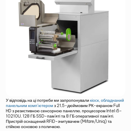
ЗВ'ЯЖІТЬСЯ З НАМИ ТА ДІЗНАЙТЕСЯ
БІЛЬШЕ!
У відповідь на ці потреби ми запропонували
кіоск, обладнаний
панельним комп'ютером
з 21,5-дюймовим РК-екраном Full
HD з резистивною сенсорною панеллю, процесором Intel i5-
10210U, 128 ГБ SSD-пам'яті та 8 ГБ оперативної пам'яті.
Пристрій оснащений RFID-зчитувачем (Mifare/Uniq) та
стійкою основою з поличкою.