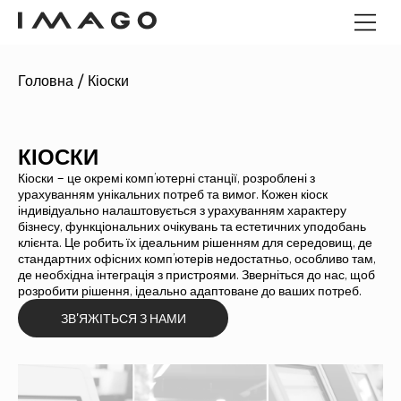
Головна
/
Кіоски
POS-ТЕРМІНАЛИ
ПАНЕЛЬНІ КОМП'ЮТЕРИ
ПАНЕЛЬНІ КОМП'ЮТЕРИ
ANDROID
КІОСКИ
ГРОШОВІ ЯЩИКИ
ПРОМИСЛОВИЙ МІНІ-ПК
Кіоски – це окремі комп’ютерні станції, розроблені з
КІОСКИ
урахуванням унікальних потреб та вимог. Кожен кіоск
ЗЧИТУВАЧІ ШТРИХ-КОДІВ
індивідуально налаштовується з урахуванням характеру
ДЕРЕВО ІМАГО
бізнесу, функціональних очікувань та естетичних уподобань
клієнта. Це робить їх ідеальним рішенням для середовищ, де
стандартних офісних комп’ютерів недостатньо, особливо там,
де необхідна інтеграція з пристроями. Зверніться до нас, щоб
розробити рішення, ідеально адаптоване до ваших потреб.
ЗВ'ЯЖІТЬСЯ З НАМИ