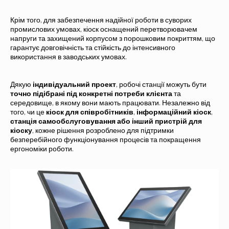
Крім того, для забезпечення надійної роботи в суворих
промислових умовах, кіоск оснащений перетворювачем
напруги та захищений корпусом з порошковим покриттям, що
гарантує довговічність та стійкість до інтенсивного
використання в заводських умовах.
Дякую
індивідуальний проект
, робочі станції можуть бути
Альтернатива:
точно підібрані під конкретні потреби клієнта
та
БАЧИТИ
середовище, в якому вони мають працювати. Незалежно від
того, чи це
кіоск для співробітників
,
інформаційний кіоск
,
станція самообслуговування
або інший пристрій для
кіоску
, кожне рішення розроблено для підтримки
безперебійного функціонування процесів та покращення
ергономіки роботи.