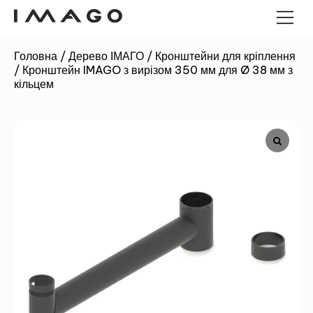
Головна
/
Дерево ІМАГО
/
Кронштейни для кріплення
/
Кронштейн IMAGO з вирізом 350 мм для Ø 38 мм з
POS-ТЕРМІНАЛИ
кільцем
ПАНЕЛЬНІ КОМП'ЮТЕРИ
ПАНЕЛЬНІ КОМП'ЮТЕРИ
ANDROID
ГРОШОВІ ЯЩИКИ
ПРОМИСЛОВИЙ МІНІ-ПК
КІОСКИ
ЗЧИТУВАЧІ ШТРИХ-КОДІВ
ДЕРЕВО ІМАГО