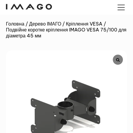
Головна
/
Дерево ІМАГО
/
Кріплення VESA
/
Подвійне коротке кріплення IMAGO VESA 75/100 для
POS-ТЕРМІНАЛИ
діаметра 45 мм
ПАНЕЛЬНІ КОМП'ЮТЕРИ
ПАНЕЛЬНІ КОМП'ЮТЕРИ
ANDROID
ГРОШОВІ ЯЩИКИ
ПРОМИСЛОВИЙ МІНІ-ПК
КІОСКИ
ЗЧИТУВАЧІ ШТРИХ-КОДІВ
ДЕРЕВО ІМАГО