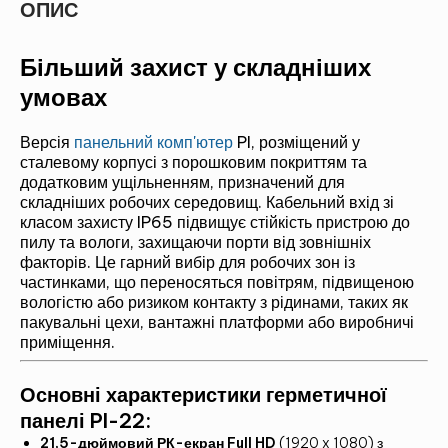
ОПИС
Більший захист у складніших
умовах
Версія
панельний комп'ютер
PI, розміщений у
сталевому корпусі з порошковим покриттям та
додатковим ущільненням, призначений для
складніших робочих середовищ. Кабельний вхід зі
класом захисту IP65 підвищує стійкість пристрою до
пилу та вологи, захищаючи порти від зовнішніх
факторів. Це гарний вибір для робочих зон із
частинками, що переносяться повітрям, підвищеною
вологістю або ризиком контакту з рідинами, таких як
пакувальні цехи, вантажні платформи або виробничі
приміщення.
Основні характеристики герметичної
панелі PI-22:
21,5-дюймовий РК-екран Full HD
(1920 x 1080) з