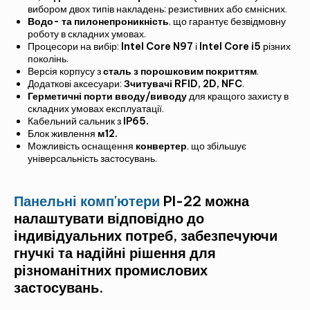
вибором двох типів накладень: резистивних або ємнісних.
Водо- та пилонепроникність
, що гарантує безвідмовну
роботу в складних умовах.
Процесори на вибір:
Intel Core N97
і
Intel Core i5
різних
поколінь.
Версія корпусу з
сталь з порошковим покриттям
.
Додаткові аксесуари:
Зчитувачі RFID, 2D, NFC
.
Герметичні порти вводу/виводу
для кращого захисту в
складних умовах експлуатації.
Кабельний сальник з
IP65.
Блок живлення
м12.
Можливість оснащення
конвертер
, що збільшує
універсальність застосувань.
Панельні комп'ютери
PI-22 можна
налаштувати відповідно до
індивідуальних потреб, забезпечуючи
гнучкі та надійні рішення для
різноманітних промислових
застосувань.