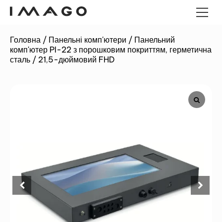
Головна
/
Панельні комп'ютери
/
Панельний
комп'ютер PI-22 з порошковим покриттям, герметична
POS-ТЕРМІНАЛИ
сталь / 21,5-дюймовий FHD
ПАНЕЛЬНІ КОМП'ЮТЕРИ
ПАНЕЛЬНІ КОМП'ЮТЕРИ
ANDROID
ГРОШОВІ ЯЩИКИ
ПРОМИСЛОВИЙ МІНІ-ПК
КІОСКИ
ЗЧИТУВАЧІ ШТРИХ-КОДІВ
ДЕРЕВО ІМАГО