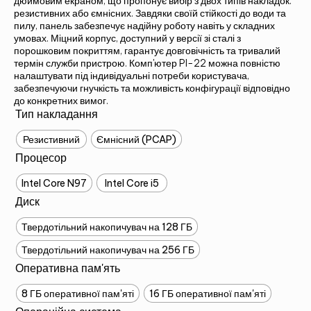
дюймовим екраном, що пропонує вибір з двох типів накладок:
резистивних або ємнісних. Завдяки своїй стійкості до води та
пилу, панель забезпечує надійну роботу навіть у складних
умовах. Міцний корпус, доступний у версії зі сталі з
порошковим покриттям, гарантує довговічність та тривалий
термін служби пристрою. Комп'ютер PI-22 можна повністю
налаштувати під індивідуальні потреби користувача,
забезпечуючи гнучкість та можливість конфігурації відповідно
до конкретних вимог.
Тип накладання
Резистивний
Ємнісний (PCAP)
Процесор
Intel Core N97
Intel Core i5
Диск
Твердотільний накопичувач на 128 ГБ
Твердотільний накопичувач на 256 ГБ
Оперативна пам'ять
8 ГБ оперативної пам'яті
16 ГБ оперативної пам'яті