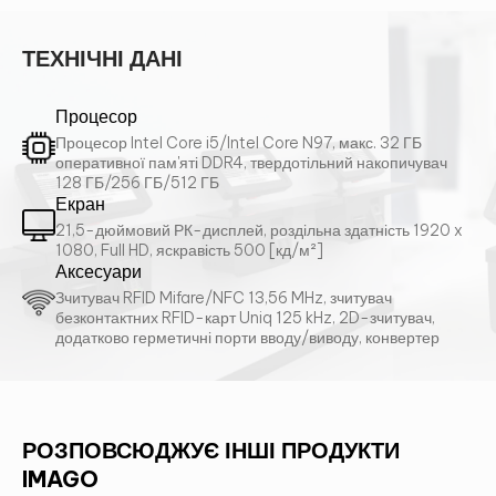
ТЕХНІЧНІ ДАНІ
Процесор
Процесор Intel Core i5/Intel Core N97, макс. 32 ГБ
оперативної пам'яті DDR4, твердотільний накопичувач
128 ГБ/256 ГБ/512 ГБ
Екран
21,5-дюймовий РК-дисплей, роздільна здатність 1920 x
1080, Full HD, яскравість 500 [кд/м²]
Аксесуари
Зчитувач RFID Mifare/NFC 13,56 MHz, зчитувач
безконтактних RFID-карт Uniq 125 kHz, 2D-зчитувач,
додатково герметичні порти вводу/виводу, конвертер
ЗВ'ЯЖІТЬСЯ З НАМИ ТА ДІЗНАЙТЕСЯ
БІЛЬШЕ!
РОЗПОВСЮДЖУЄ ІНШІ ПРОДУКТИ
IMAGO