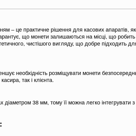
м – це практичне рішення для касових апаратів, яке
гарантує, що монети залишаються на місці, що робит
етичного, чистішого вигляду, що добре підходить дл
меншує необхідність розміщувати монети безпосередн
асира, так і клієнта.
ЗВ'ЯЖІТЬСЯ З НАМИ ТА
ДІЗНАЙТЕСЯ БІЛЬШЕ!
 діаметром 38 мм, тому її можна легко інтегрувати 
: