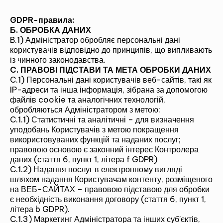
GDPR-правила:
Б. ОБРОБКА ДАНИХ
B.1) Адміністратор обробляє персональні дані
користувачів відповідно до принципів, що випливають
із чинного законодавства.
C. ПРАВОВІ ПІДСТАВИ ТА МЕТА ОБРОБКИ ДАНИХ
C.1) Персональні дані користувачів веб-сайтів, такі як
IP-адреси та інша інформація, зібрана за допомогою
файлів cookie та аналогічних технологій,
обробляються Адміністратором з метою:
C.1.1) Статистичні та аналітичні – для визначення
уподобань Користувачів з метою покращення
використовуваних функцій та наданих послуг;
правовою основою є законний інтерес Контролера
даних (стаття 6, пункт 1, літера f GDPR)
C.1.2) Надання послуг в електронному вигляді
шляхом надання Користувачам контенту, розміщеного
на ВЕБ-САЙТАХ – правовою підставою для обробки
є необхідність виконання договору (стаття 6, пункт 1,
літера b GDPR).
C.1.3) Маркетинг Адміністратора та інших суб’єктів,