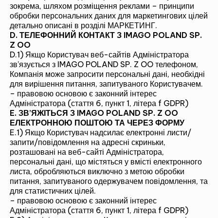
зокрема, шляхом розміщення реклами – принципи
обробки персональних даних для маркетингових цілей
детально описані в розділі МАРКЕТИНГ.
D. ТЕЛЕФОННИЙ КОНТАКТ З
IMAGO POLAND SP.
Z OO
D.1) Якщо Користувач веб-сайтів Адміністратора
зв’язується з IMAGO POLAND SP. Z OO телефоном,
Компанія може запросити персональні дані, необхідні
для вирішення питання, запитуваного Користувачем.
– правовою основою є законний інтерес
Адміністратора (стаття 6, пункт 1, літера f GDPR)
E. ЗВ’ЯЖІТЬСЯ З IMAGO POLAND SP. Z OO
ЕЛЕКТРОННОЮ ПОШТОЮ ТА ЧЕРЕЗ ФОРМУ
E.1) Якщо Користувач надсилає електронні листи/
запити/повідомлення на адресні скриньки,
розташовані на веб-сайті Адміністратора,
персональні дані, що містяться у вмісті електронного
листа, обробляються виключно з метою обробки
питання, запитуваного одержувачем повідомлення, та
для статистичних цілей.
– правовою основою є законний інтерес
Адміністратора (стаття 6, пункт 1, літера f GDPR)