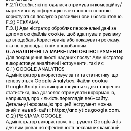
F.2.1) Особи, які погодилися отримувати комерційну/
маркетингову інформацію електронною поштою,
користуються послугою розсилки новин безкоштовно.
F.3) РЕКЛАМА
F.3.1) Адміністратор обробляє персональні дані за
допомогою файлів cookie, щоб адаптувати рекламу
до вподобань Користувачів або показувати рекламу,
яка не відповідає їхнім вподобанням.
G. АНАЛІТИЧНІ ТА МАРКЕТИНГОВІ ІНСТРУМЕНТИ
Для покращення якості наданих послуг Адміністратор
використовує аналітичні інструменти, такі як:
G.1) GOOGLE ANALYTICS
Альтернатива:
Адміністратор використовує звіти та статистику, що
генеруються Google Analytics. Файли cookie
БАЧИТИ
Google Analytics використовуються для створення
статистики, яка дозволяє отримувати інформацію,
наприклад, про кількість переглядів веб-сайту.
Детальну інформацію про цей інструмент можна
знайти на веб-сайті:
https://analytics.google.com
.
G.2) РЕКЛАМА GOOGLE
Адміністратор використовує інструмент Google Ads
для вимірювання ефективності рекламних кампаній