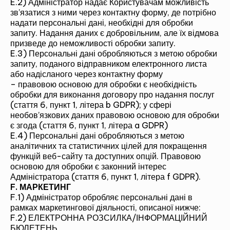
E.2) Адміністратор надає Користувачам можливість
зв’язатися з ними через контактну форму, де потрібно
надати персональні дані, необхідні для обробки
запиту. Надання даних є добровільним, але їх відмова
призведе до неможливості обробки запиту.
E.3) Персональні дані обробляються з метою обробки
запиту, поданого відправником електронного листа
або надісланого через контактну форму
– правовою основою для обробки є необхідність
обробки для виконання договору про надання послуг
(стаття 6, пункт 1, літера b GDPR); у сфері
необов’язкових даних правовою основою для обробки
є згода (стаття 6, пункт 1, літера a GDPR)
E.4) Персональні дані обробляються з метою
аналітичних та статистичних цілей для покращення
функцій веб-сайту та доступних опцій. Правовою
основою для обробки є законний інтерес
Адміністратора (стаття 6, пункт 1, літера f GDPR).
F. МАРКЕТИНГ
ЗВ'ЯЖІТЬСЯ З НАМИ ТА ДІЗНАЙТЕСЯ
F.1) Адміністратор обробляє персональні дані в
БІЛЬШЕ!
рамках маркетингової діяльності, описаної нижче:
F.2) ЕЛЕКТРОННА РОЗСИЛКА/ІНФОРМАЦІЙНИЙ
БЮЛЕТЕНЬ