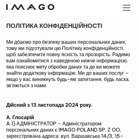
ПОЛІТИКА КОНФІДЕНЦІЙНОСТІ
POS-ТЕРМІНАЛИ
ПАНЕЛЬНІ КОМП'ЮТЕРИ
Ми дбаємо про безпеку ваших персональних даних,
ПАНЕЛЬНІ КОМП'ЮТЕРИ
тому ми підготували цю Політику конфіденційності,
ANDROID
щоб забезпечити повну ясність та прозорість. Радимо
ГРОШОВІ ЯЩИКИ
ПРОМИСЛОВИЙ МІНІ-ПК
вам ознайомитися з наведеною нижче інформацією,
КІОСКИ
яка пояснює мету обробки даних та де ви можете
ЗЧИТУВАЧІ ШТРИХ-КОДІВ
знайти додаткову інформацію. Ми до ваших послуг –
ДЕРЕВО ІМАГО
якщо у вас виникнуть будь-які запитання, будь ласка,
зв’яжіться з нами.
Дійсний з 13 листопада 2024 року.
А. Глосарій
A.1) АДМІНІСТРАТОР – Адміністратором
персональних даних є IMAGO POLAND SP. Z OO,
зареєстрована адреса: вул. Варшавська 14/3, 15-