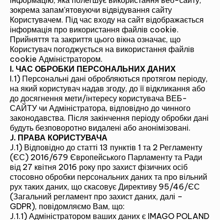
інформацію, яка полегшує використання веб-сайту,
зокрема запам’ятовуючи відвідування сайту
Користувачем. Під час входу на сайт відображається
інформація про використання файлів cookie.
Прийняття та закриття цього вікна означає, що
Користувач погоджується на використання файлів
cookie Адміністратором.
I. ЧАС ОБРОБКИ ПЕРСОНАЛЬНИХ ДАНИХ
I.1) Персональні дані обробляються протягом періоду,
на який користувач надав згоду, до її відкликання або
до досягнення мети/інтересу користувача ВЕБ-
САЙТУ чи Адміністратора, відповідно до чинного
законодавства. Після закінчення періоду обробки дані
будуть безповоротно видалені або анонімізовані.
J. ПРАВА КОРИСТУВАЧА
J.1) Відповідно до статті 13 пунктів 1 та 2 Регламенту
(ЄС) 2016/679 Європейського Парламенту та Ради
від 27 квітня 2016 року про захист фізичних осіб
стосовно обробки персональних даних та про вільний
рух таких даних, що скасовує Директиву 95/46/ЄС
(Загальний регламент про захист даних, далі –
GDPR), повідомляємо Вам, що:
J.1.1) Адміністратором ваших даних є IMAGO POLAND