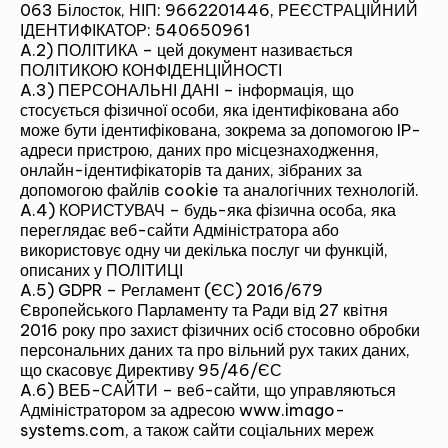
063 Білосток, НІП: 9662201446, РЕЄСТРАЦІЙНИЙ
ІДЕНТИФІКАТОР: 540650961
A.2) ПОЛІТИКА – цей документ називається
ПОЛІТИКОЮ КОНФІДЕНЦІЙНОСТІ
A.3) ПЕРСОНАЛЬНІ ДАНІ – інформація, що
стосується фізичної особи, яка ідентифікована або
може бути ідентифікована, зокрема за допомогою IP-
адреси пристрою, даних про місцезнаходження,
онлайн-ідентифікаторів та даних, зібраних за
допомогою файлів cookie та аналогічних технологій.
A.4) КОРИСТУВАЧ – будь-яка фізична особа, яка
переглядає веб-сайти Адміністратора або
використовує одну чи декілька послуг чи функцій,
описаних у ПОЛІТИЦІ
A.5) GDPR – Регламент (ЄС) 2016/679
Європейського Парламенту та Ради від 27 квітня
2016 року про захист фізичних осіб стосовно обробки
персональних даних та про вільний рух таких даних,
що скасовує Директиву 95/46/ЄС
A.6) ВЕБ-САЙТИ – веб-сайти, що управляються
Адміністратором за адресою www.imago-
systems.com, а також сайти соціальних мереж