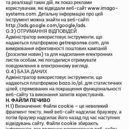
та реалізації таких дій, як показ реклами
користувачам, які відвідали веб-сайт www.imago-
systems.com. Детальну інформацію про цей
інструмент можна знайти на веб-сайті:
http://ads.google.com/google/ads
.
G.3) ОТРИМАННЯ ВІДПОВІДЕЙ
Адміністратор використовує інструменти, що
надаються платформою getresponse.com, для
вимірювання ефективності поштових кампаній
(розсилки новин) та для надсилання електронних
листів особам, які погодилися отримувати
повідомлення в електронному вигляді.
G.4) БАЗА ДАНИХ
Адміністратор використовує інструменти, що
надаються платформою bazo.io/pl, для статистичних
цілей, спрямованих на покращення функціональності
веб-сайту та виконання запитів користувачів.
H. ФАЙЛИ ПЕЧИВО
H.1) Визначення: Файли cookie – це невеликий
фрагмент тексту, який веб-сайт надсилає браузеру, а
потім браузер надсилає його назад під час наступних
відвідувань сайту. Файли cookie збирають