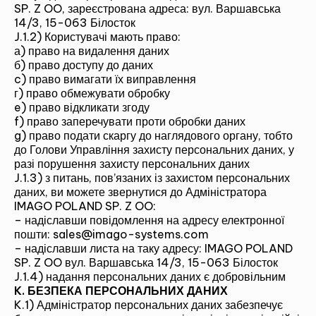
SP. Z OO, зареєстрована адреса: вул. Варшавська
14/3, 15-063 Білосток
J.1.2) Користувачі мають право:
а) право на видалення даних
б) право доступу до даних
c) право вимагати їх виправлення
г) право обмежувати обробку
e) право відкликати згоду
f) право заперечувати проти обробки даних
g) право подати скаргу до наглядового органу, тобто
до Голови Управління захисту персональних даних, у
разі порушення захисту персональних даних
J.1.3) з питань, пов’язаних із захистом персональних
даних, ви можете звернутися до Адміністратора
IMAGO POLAND SP. Z OO:
– надіславши повідомлення на адресу електронної
пошти: sales@imago-systems.com
– надіславши листа на таку адресу: IMAGO POLAND
SP. Z OO вул. Варшавська 14/3, 15-063 Білосток
J.1.4) надання персональних даних є добровільним
K. БЕЗПЕКА ПЕРСОНАЛЬНИХ ДАНИХ
K.1) Адміністратор персональних даних забезпечує