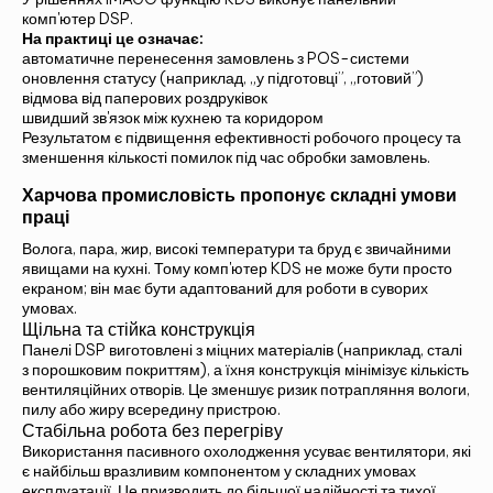
комп'ютер DSP.
На практиці це означає:
автоматичне перенесення замовлень з POS-системи
оновлення статусу (наприклад, „у підготовці”, „готовий”)
відмова від паперових роздруківок
швидший зв'язок між кухнею та коридором
Результатом є підвищення ефективності робочого процесу та
зменшення кількості помилок під час обробки замовлень.
Харчова промисловість пропонує складні умови
праці
Волога, пара, жир, високі температури та бруд є звичайними
явищами на кухні. Тому комп'ютер KDS не може бути просто
екраном; він має бути адаптований для роботи в суворих
умовах.
Щільна та стійка конструкція
Панелі DSP виготовлені з міцних матеріалів (наприклад, сталі
з порошковим покриттям), а їхня конструкція мінімізує кількість
вентиляційних отворів. Це зменшує ризик потрапляння вологи,
пилу або жиру всередину пристрою.
Стабільна робота без перегріву
Використання пасивного охолодження усуває вентилятори, які
є найбільш вразливим компонентом у складних умовах
експлуатації. Це призводить до більшої надійності та тихої