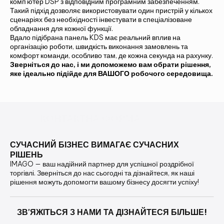
комп'ютер DSP з відповідним програмним забезпеченням.
Такий підхід дозволяє використовувати один пристрій у кількох
сценаріях без необхідності інвестувати в спеціалізоване
обладнання для кожної функції.
Вдало підібрана панель KDS має реальний вплив на
організацію роботи, швидкість виконання замовлень та
комфорт команди, особливо там, де кожна секунда на рахунку.
Зверніться до нас, і ми допоможемо вам обрати рішення,
яке ідеально підійде для ВАШОГО робочого середовища.
КОНТАКТНА ФОРМА
СУЧАСНИЙ БІЗНЕС ВИМАГАЄ СУЧАСНИХ
РІШЕНЬ
IMAGO — ваш надійний партнер для успішної роздрібної
торгівлі. Зверніться до нас сьогодні та дізнайтеся, як наші
рішення можуть допомогти вашому бізнесу досягти успіху!
ЗВ'ЯЖІТЬСЯ З НАМИ ТА ДІЗНАЙТЕСЯ БІЛЬШЕ!