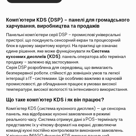
ЗВ'ЯЖІТЬСЯ З НАМИ ТА ДІЗНАЙТЕСЯ
БІЛЬШЕ!
Комп'ютери KDS (DSP) – панелі для громадського
харчування, виробництва та продажів
Панельні комп'ютери серії DSP – промислові універсальні
пристрої, що поєднують сенсорний екран та процесорний
блок в одному закритому корпусі. На практиці це означає
єдине рішення, яке може функціонувати як
Система
кухонних дисплеїв (KDS)
, панель оператора або термінал
продажу – залежно від застосування.
Серія DSP розроблена для середовищ, що вимагають
безперервної роботи, стійкості до зовнішніх умов та легкої
інтеграції з ІТ-системами. Це особливо важливо в харчовій
промисловості, де обладнання працює в умовах високої
температури, високої вологості та інтенсивного використання.
Що таке комп'ютер KDS і як він працює?
Альтернатива:
Комп'ютер KDS (система кухонного дисплея) — це сенсорна
ВИБРАНА КОНФІГУРАЦІЯ
панель, яка відображає кухонні замовлення в режимі
реального часу. Система отримує дані з POS-терміналу та
представляє їх у чіткому форматі на екрані, дозволяючи
БАЧИТИ
команді кухні постійно контролювати виконання замовлень.
У рішеннях IMAGO функцію KDS виконує панельний