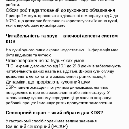
роботи.
Обсяг робіт адаптований до кухонного обладнання
Пристрої можуть працювати в діапазоні температур від 0 до
50°C, що дозволяє безпечно використовувати їх як на кухні,
так і у виробничих приміщеннях.
Читабельність та звук – ключові аспекти систем
KDS
На кухні одного лише екрана недостатньо – інформація має
бути видимою та чутною.
Чітке зображення за будь-яких умов
FHD-екрани діагоналлю від 10,1 до 21,5 дюймів забезпечують
читабельність даних навіть на відстані. Широкі кути огляду
дозволяють легко читати замовлення з різних позицій.
Динаміки, що прорізають кухонний шум
DSP-панелі оснащені потужними динаміками, які чітко
повідомляють про нові замовлення або зміни статусу. У
галасливому кухонному середовищі це значно покращує
робочий процес і зменшує ризик пропустити замовлення.
Сенсорний екран – який обрати для KDS?
У гастрономії спосіб подачі має велике значення.
Ємнісний сенсорний (PCAP)