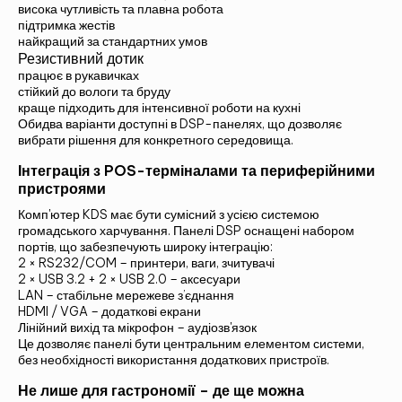
висока чутливість та плавна робота
підтримка жестів
найкращий за стандартних умов
Резистивний дотик
працює в рукавичках
стійкий до вологи та бруду
краще підходить для інтенсивної роботи на кухні
Обидва варіанти доступні в DSP-панелях, що дозволяє
вибрати рішення для конкретного середовища.
Інтеграція з POS-терміналами та периферійними
пристроями
Комп'ютер KDS має бути сумісний з усією системою
громадського харчування. Панелі DSP оснащені набором
портів, що забезпечують широку інтеграцію:
2 × RS232/COM – принтери, ваги, зчитувачі
2 × USB 3.2 + 2 × USB 2.0 – аксесуари
LAN – стабільне мережеве з’єднання
HDMI / VGA – додаткові екрани
Лінійний вихід та мікрофон – аудіозв'язок
Це дозволяє панелі бути центральним елементом системи,
без необхідності використання додаткових пристроїв.
Не лише для гастрономії – де ще можна