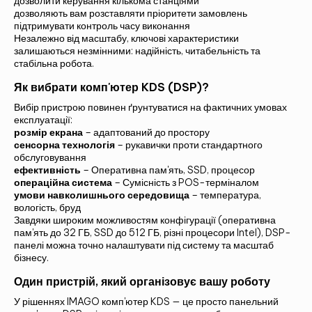
дозволити керування кількома станціями
дозволяють вам розставляти пріоритети замовлень
підтримувати контроль часу виконання
Незалежно від масштабу, ключові характеристики
залишаються незмінними: надійність, читабельність та
стабільна робота.
Як вибрати комп'ютер KDS (DSP)?
Вибір пристрою повинен ґрунтуватися на фактичних умовах
експлуатації:
розмір екрана
– адаптований до простору
сенсорна технологія
– рукавички проти стандартного
обслуговування
ефективність
– Оперативна пам'ять, SSD, процесор
операційна система
– Сумісність з POS-терміналом
умови навколишнього середовища
– температура,
вологість, бруд
Завдяки широким можливостям конфігурації (оперативна
пам'ять до 32 ГБ, SSD до 512 ГБ, різні процесори Intel), DSP-
панелі можна точно налаштувати під систему та масштаб
бізнесу.
Один пристрій, який організовує вашу роботу
У рішеннях IMAGO комп'ютер KDS — це просто панельний