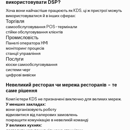
використовувати DSP?
Хоча вони найчастіше працюють як KDS, ці ж пристрої можуть
використовуватися й в інших сферах:
Торгівля
самообслуговування POS-термінали
стійки обслуговування клієнтів
Промисловість
Панелі оператора HMI
моніторинг процесів
станції управління
Послуги
кіоски самообслуговування
системи черг
цифрові вивіски
Невеликий ресторан чи мережа ресторанів – те
саме рішення
Комп'ютери KDS не призначені виключно для великих мереж.
У менших закладах:
вони організовують роботу
відмовитися від паперових замовлень
покращити комунікацію в невеликій команді
У великих кухнях: