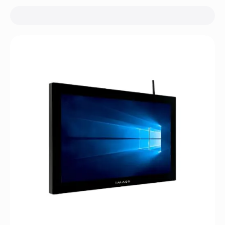
Панельні комп'ютери ISK
Панельні комп'ютери з цифровою обробки сигналів
(DSP) (KDS)
Панельні комп'ютери PI
виготовлено з нержавіючої сталі
виготовлено зі сталі з порошковим покриттям
виготовлено зі сталі з порошковим покриттям,
герметично запечатане