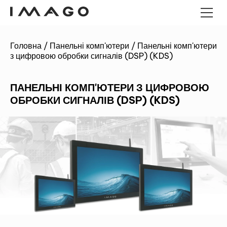
Головна
/
Панельні комп'ютери
/
Панельні комп'ютери
POS-ТЕРМІНАЛИ
з цифровою обробки сигналів (DSP) (KDS)
ПАНЕЛЬНІ КОМП'ЮТЕРИ
ПАНЕЛЬНІ КОМП'ЮТЕРИ
ANDROID
ПАНЕЛЬНІ КОМП'ЮТЕРИ З ЦИФРОВОЮ
ГРОШОВІ ЯЩИКИ
ПРОМИСЛОВИЙ МІНІ-ПК
ОБРОБКИ СИГНАЛІВ (DSP) (KDS)
КІОСКИ
ЗЧИТУВАЧІ ШТРИХ-КОДІВ
ДЕРЕВО ІМАГО