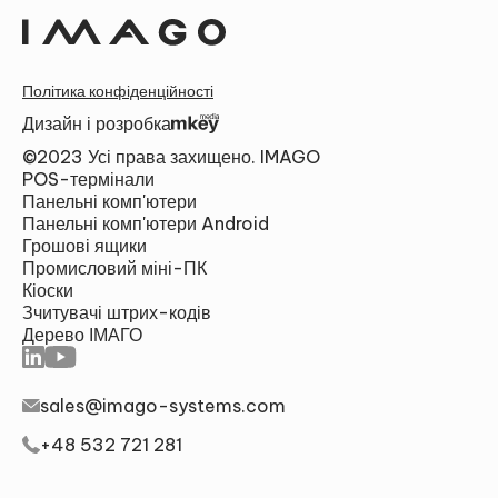
Політика конфіденційності
Дизайн і розробка
©2023 Усі права захищено. IMAGO
Альтернатива:
POS-термінали
БАЧИТИ
Панельні комп'ютери
Панельні комп'ютери Android
Грошові ящики
Промисловий міні-ПК
Кіоски
Зчитувачі штрих-кодів
Дерево ІМАГО
sales@imago-systems.com
+48 532 721 281