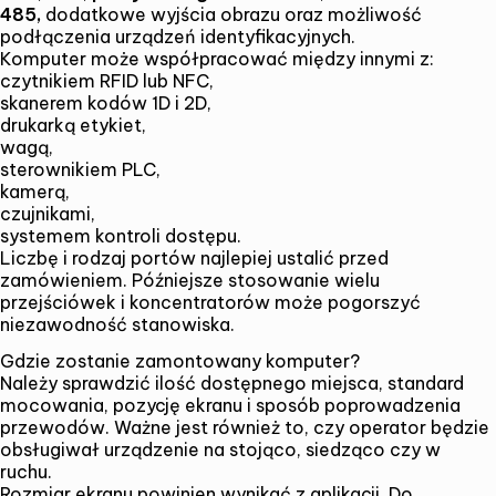
485,
dodatkowe wyjścia obrazu oraz możliwość
podłączenia urządzeń identyfikacyjnych.
Komputer może współpracować między innymi z:
czytnikiem RFID lub NFC,
skanerem kodów 1D i 2D,
drukarką etykiet,
wagą,
sterownikiem PLC,
kamerą,
czujnikami,
systemem kontroli dostępu.
Liczbę i rodzaj portów najlepiej ustalić przed
zamówieniem. Późniejsze stosowanie wielu
przejściówek i koncentratorów może pogorszyć
niezawodność stanowiska.
Gdzie zostanie zamontowany komputer?
Należy sprawdzić ilość dostępnego miejsca, standard
mocowania, pozycję ekranu i sposób poprowadzenia
przewodów. Ważne jest również to, czy operator będzie
obsługiwał urządzenie na stojąco, siedząco czy w
ruchu.
Rozmiar ekranu powinien wynikać z aplikacji. Do