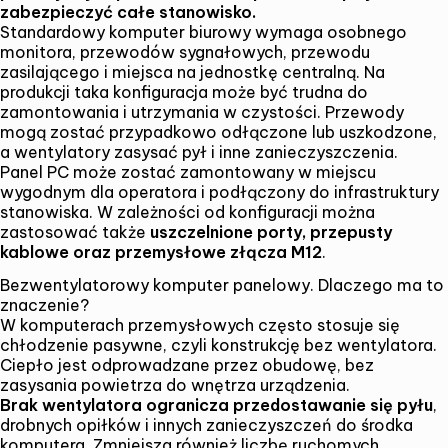
zabezpieczyć całe stanowisko.
Standardowy komputer biurowy wymaga osobnego
monitora, przewodów sygnałowych, przewodu
zasilającego i miejsca na jednostkę centralną. Na
produkcji taka konfiguracja może być trudna do
zamontowania i utrzymania w czystości. Przewody
mogą zostać przypadkowo odłączone lub uszkodzone,
a wentylatory zasysać pył i inne zanieczyszczenia.
Panel PC może zostać zamontowany w miejscu
wygodnym dla operatora i podłączony do infrastruktury
stanowiska. W zależności od konfiguracji można
zastosować także
uszczelnione porty, przepusty
kablowe oraz przemysłowe złącza M12
.
Bezwentylatorowy komputer panelowy. Dlaczego ma to
znaczenie?
W komputerach przemysłowych często stosuje się
chłodzenie pasywne, czyli konstrukcję bez wentylatora.
Ciepło jest odprowadzane przez obudowę, bez
zasysania powietrza do wnętrza urządzenia.
Brak wentylatora ogranicza przedostawanie się pyłu
,
drobnych opiłków i innych zanieczyszczeń do środka
komputera. Zmniejsza również liczbę ruchomych