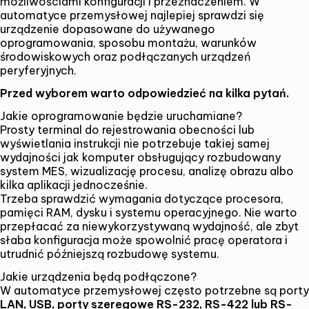
możliwościami konfiguracji i przeznaczeniem. W
automatyce przemysłowej najlepiej sprawdzi się
urządzenie dopasowane do używanego
oprogramowania, sposobu montażu, warunków
środowiskowych oraz podłączanych urządzeń
peryferyjnych.
Przed wyborem warto odpowiedzieć na kilka pytań.
Jakie oprogramowanie będzie uruchamiane?
Prosty terminal do rejestrowania obecności lub
wyświetlania instrukcji nie potrzebuje takiej samej
wydajności jak komputer obsługujący rozbudowany
system MES, wizualizację procesu, analizę obrazu albo
kilka aplikacji jednocześnie.
Trzeba sprawdzić wymagania dotyczące procesora,
pamięci RAM, dysku i systemu operacyjnego. Nie warto
przepłacać za niewykorzystywaną wydajność, ale zbyt
słaba konfiguracja może spowolnić pracę operatora i
utrudnić późniejszą rozbudowę systemu.
Jakie urządzenia będą podłączone?
W automatyce przemysłowej często potrzebne są porty
LAN, USB, porty szeregowe RS-232, RS-422 lub RS-