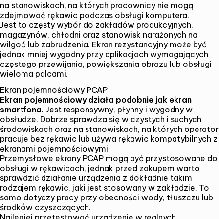
na stanowiskach, na których pracownicy nie mogą
zdejmować rękawic podczas obsługi komputera.
Jest to częsty wybór do zakładów produkcyjnych,
magazynów, chłodni oraz stanowisk narażonych na
wilgoć lub zabrudzenia. Ekran rezystancyjny może być
jednak mniej wygodny przy aplikacjach wymagających
częstego przewijania, powiększania obrazu lub obsługi
wieloma palcami.
Ekran pojemnościowy PCAP
Ekran pojemnościowy działa podobnie jak ekran
smartfona
. Jest responsywny, płynny i wygodny w
obsłudze. Dobrze sprawdza się w czystych i suchych
środowiskach oraz na stanowiskach, na których operator
pracuje bez rękawic lub używa rękawic kompatybilnych z
ekranami pojemnościowymi.
Przemysłowe ekrany PCAP mogą być przystosowane do
obsługi w rękawicach, jednak przed zakupem warto
sprawdzić działanie urządzenia z dokładnie takim
rodzajem rękawic, jaki jest stosowany w zakładzie. To
samo dotyczy pracy przy obecności wody, tłuszczu lub
środków czyszczących.
Najlepiej przetestować urządzenie w realnych