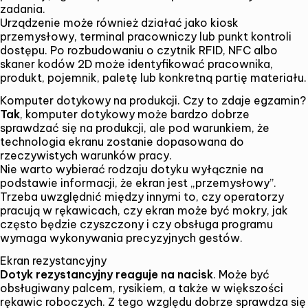
zadania.
Urządzenie może również działać jako kiosk
przemysłowy, terminal pracowniczy lub punkt kontroli
dostępu. Po rozbudowaniu o czytnik RFID, NFC albo
skaner kodów 2D może identyfikować pracownika,
produkt, pojemnik, paletę lub konkretną partię materiału.
Komputer dotykowy na produkcji. Czy to zdaje egzamin?
Tak
, komputer dotykowy może bardzo dobrze
sprawdzać się na produkcji, ale pod warunkiem, że
technologia ekranu zostanie dopasowana do
rzeczywistych warunków pracy.
Nie warto wybierać rodzaju dotyku wyłącznie na
podstawie informacji, że ekran jest „przemysłowy”.
Trzeba uwzględnić między innymi to, czy operatorzy
pracują w rękawicach, czy ekran może być mokry, jak
często będzie czyszczony i czy obsługa programu
wymaga wykonywania precyzyjnych gestów.
Ekran rezystancyjny
Dotyk rezystancyjny reaguje na nacisk
. Może być
obsługiwany palcem, rysikiem, a także w większości
rękawic roboczych. Z tego względu dobrze sprawdza się