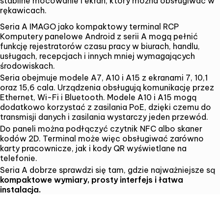
stabilne mocowanie i ekran, który można obsługiwać w
rękawicach.
Seria A IMAGO jako kompaktowy terminal RCP
Komputery panelowe Android z serii A
mogą pełnić
funkcję rejestratorów czasu pracy w biurach, handlu,
usługach, recepcjach i innych mniej wymagających
środowiskach.
Seria obejmuje modele A7, A10 i A15 z ekranami 7, 10,1
oraz 15,6 cala. Urządzenia obsługują komunikację przez
Ethernet, Wi-Fi i Bluetooth. Modele A10 i A15 mogą
dodatkowo korzystać z zasilania PoE, dzięki czemu do
transmisji danych i zasilania wystarczy jeden przewód.
Do paneli można podłączyć czytnik NFC albo skaner
kodów 2D. Terminal może więc obsługiwać zarówno
karty pracownicze, jak i kody QR wyświetlane na
telefonie.
Seria A dobrze sprawdzi się tam, gdzie najważniejsze są
kompaktowe wymiary, prosty interfejs i łatwa
instalacja.