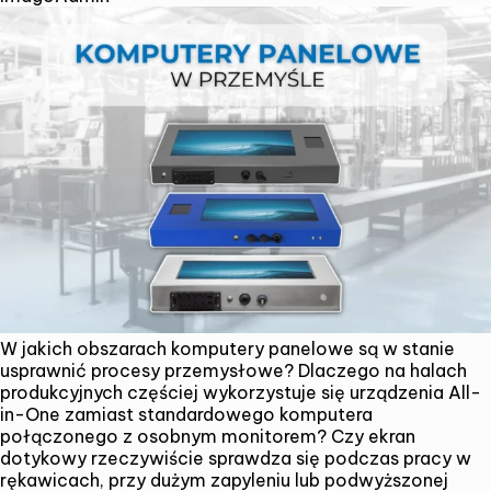
Jak
wybrać
i
co
warto
wiedzieć?
W jakich obszarach komputery panelowe są w stanie
usprawnić procesy przemysłowe? Dlaczego na halach
produkcyjnych częściej wykorzystuje się urządzenia All-
in-One zamiast standardowego komputera
połączonego z osobnym monitorem? Czy ekran
dotykowy rzeczywiście sprawdza się podczas pracy w
rękawicach, przy dużym zapyleniu lub podwyższonej