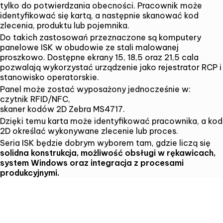
tylko do potwierdzania obecności. Pracownik może
identyfikować się kartą, a następnie skanować kod
zlecenia, produktu lub pojemnika.
Do takich zastosowań przeznaczone są
komputery
panelowe ISK
w obudowie ze stali malowanej
proszkowo. Dostępne ekrany 15, 18,5 oraz 21,5 cala
pozwalają wykorzystać urządzenie jako rejestrator RCP i
stanowisko operatorskie.
Panel może zostać wyposażony jednocześnie w:
czytnik RFID/NFC,
skaner kodów 2D Zebra MS4717.
Dzięki temu karta może identyfikować pracownika, a kod
2D określać wykonywane zlecenie lub proces.
SKONTAKTUJ SIĘ Z NAMI I DOWIEDZ
SIĘ WIĘCEJ!
Seria ISK będzie dobrym wyborem tam, gdzie liczą się
solidna konstrukcja, możliwość obsługi w rękawicach,
system Windows oraz integracja z procesami
produkcyjnymi.