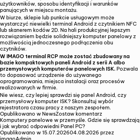
użytkowników, sposobu identyfikacji i warunków
panujących w miejscu montażu.
W biurze, sklepie lub punkcie usługowym może
wystarczyć niewielki terminal Android z czytnikiem NFC
lub skanerem kodów 2D. Na hali produkcyjnej lepszym
rozwiązaniem będzie solidniejszy komputer panelowy z
możliwością jednoczesnego podłączenia obu
czytników.
W IMAGO terminal RCP może zostać zbudowany na
bazie kompaktowych paneli Android z serii A albo
przemysłowych komputerów panelowych ISK.
Pozwala
to dopasować urządzenie do używanego
oprogramowania, miejsca instalacji oraz procesów
realizowanych w firmie.
Nie wiesz, czy lepiej sprawdzi się panel Android, czy
przemysłowy komputer ISK?
Skonsultuj wybór
rejestratora czasu pracy
z naszym zespołem.
na
Opublikowano w
News
Zostaw komentarz
temat
Komputery panelowe w przemyśle. Gdzie się sprawdzają
Rejestrator
i jak wybrać odpowiedni Panel PC?
czasu
Opublikowano w
15.07.2026
04.08.2026
przez
pracy.
imagoAdmin