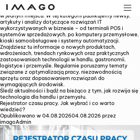
Kategoria:
News
Aktualności z branży technologii dla handlu i przemysłu
w jednym miejscu. W tej kategorii publikujemy newsy,
artykuły i analizy dotyczące rozwiązań IT
wykorzystywanych w biznesie – od terminali POS i
TERMINALE POS
systemów sprzedażowych, po komputery przemysłowe,
KOMPUTERY PANELOWE
kioski samoobsługowe i systemy automatyzacji.
KOMPUTERY PANELOWE
Znajdziesz tu informacje o nowych produktach,
ANDROID
wdrożeniach, trendach rynkowych oraz praktycznych
SZUFLADY KASOWE
zastosowaniach technologii w handlu, gastronomii,
MINI PC PRZEMYSŁOWE
logistyce i przemyśle. Regularnie poruszamy tematy
KIOSKI
związane z optymalizacją pracy, niezawodnością
CZYTNIKI KODÓW
KRESKOWYCH
sprzętu oraz dopasowaniem rozwiązań do
IMAGO TREE
wymagających środowisk.
Śledź aktualności i bądź na bieżąco z tym, jak rozwija się
technologia dla handlu i przemysłu.
Rejestrator czasu pracy. Jak wybrać i co warto
wiedzieć?
Opublikowano w
04.08.2026
04.08.2026
przez
imagoAdmin