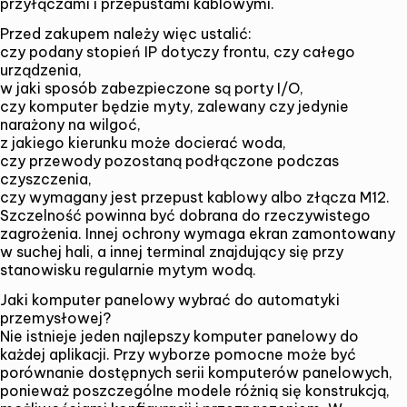
przyłączami i przepustami kablowymi.
Przed zakupem należy więc ustalić:
czy podany stopień IP dotyczy frontu, czy całego
urządzenia,
w jaki sposób zabezpieczone są porty I/O,
czy komputer będzie myty, zalewany czy jedynie
narażony na wilgoć,
z jakiego kierunku może docierać woda,
czy przewody pozostaną podłączone podczas
czyszczenia,
czy wymagany jest przepust kablowy albo złącza M12.
Szczelność powinna być dobrana do rzeczywistego
zagrożenia. Innej ochrony wymaga ekran zamontowany
w suchej hali, a innej terminal znajdujący się przy
stanowisku regularnie mytym wodą.
Jaki komputer panelowy wybrać do automatyki
przemysłowej?
Nie istnieje jeden najlepszy komputer panelowy do
każdej aplikacji. Przy wyborze pomocne może być
porównanie dostępnych serii komputerów panelowych
,
ponieważ poszczególne modele różnią się konstrukcją,