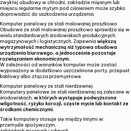
zwykłej obudowy w chłodni, zakładzie mięsnym lub
miejscu regularnie mytym pod ciśnieniem może szybko
doprowadzić do uszkodzenia urządzenia.
Komputer panelowy ze stali malowanej proszkowo
Obudowa ze stali malowanej proszkowo sprawdza się w
wielu standardowych środowiskach produkcyjnych,
magazynowych i logistycznych. Zapewnia
większą
wytrzymałość mechaniczną niż typowa obudowa
urządzenia biurowego, a jednocześnie pozostaje
rozwiązaniem ekonomicznym.
W zależności od warunków komputer może zostać
wyposażony w dodatkowo uszczelnione porty, przepust
kablowy albo złącza przemysłowe.
Komputer panelowy ze stali nierdzewnej
Komputery panelowe ze stali nierdzewnej
są zalecane w
środowiskach,
w których występuje podwyższona
wilgotność, ryzyko korozji, częste mycie lub kontakt ze
środkami chemicznymi.
Takie komputery stosuje się między innymi w:
przemyśle spożywczym,
zakładach mięsnych i rybnych,